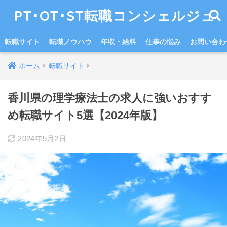
PT･OT･ST転職コンシェルジュ
転職サイト
転職ノウハウ
年収・給料
仕事の悩み
お問い合わ
ホーム
転職サイト
香川県の理学療法士の求人に強いおすす
め転職サイト5選【2024年版】
2024年5月2日