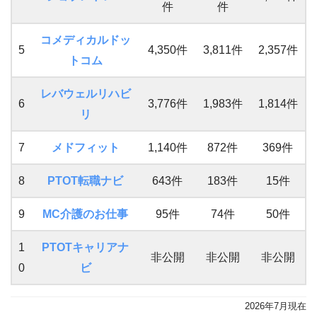
件
件
コメディカルドッ
5
4,350件
3,811件
2,357件
トコム
レバウェルリハビ
6
3,776件
1,983件
1,814件
リ
7
メドフィット
1,140件
872件
369件
8
PTOT転職ナビ
643件
183件
15件
9
MC介護のお仕事
95件
74件
50件
1
PTOTキャリアナ
非公開
非公開
非公開
0
ビ
2026年7月現在