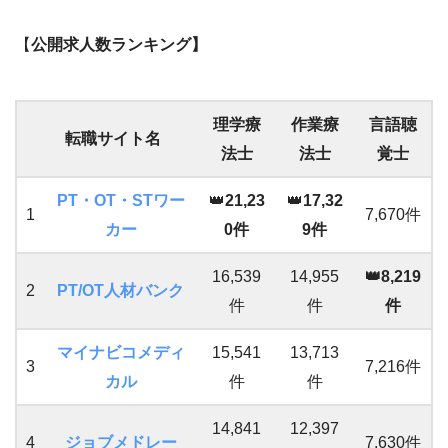
【
公開求人数ランキング】
理学療
作業療
言語聴
転職サイト名
法士
法士
覚士
PT・OT・STワー
👑
21,23
👑
17,32
1
7,670件
カー
0件
9件
16,539
14,955
👑8,219
2
PT/OT人材バンク
件
件
件
マイナビコメディ
15,541
13,713
3
7,216件
カル
件
件
14,841
12,397
4
ジョブメドレー
7,630件